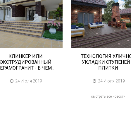
называют все подряд... и
расскажем о том, чт
напольную плитку и
нужно учесть при выб
ступени (фронтальные,
и укладке уличных
угловые) для облицовки
облицовочных
крыльца, фасадную...
материалов (ступени и.
КЛИНКЕР ИЛИ
ТЕХНОЛОГИЯ УЛИЧН
ЭКСТРУДИРОВАННЫЙ
УКЛАДКИ СТУПЕНЕЙ
ЕРАМОГРАНИТ - В ЧЕМ...
ПЛИТКИ
24 Июля 2019
24 Июля 2019
смотреть все новости