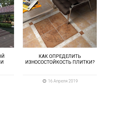
о
важно важны не только
оре
цвет и размер, но и ее
износостойкость. Как же
определить
..
износостойкость...
ОЙ
КАК ОПРЕДЕЛИТЬ
 И
ИЗНОСОСТОЙКОСТЬ ПЛИТКИ?
16 Апреля 2019