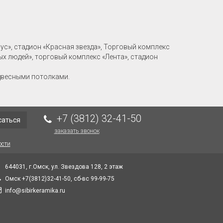
рус», стадион «Красная звезда», Торговый комплекс
ых людей», торговый комплекс «Лента», стадион
двесными потолками.
+7 (3812) 32-41-50
саться
заказать звонок
ости
644031, г.Омск, ул. Звездова 128, 2 этаж
Омск +7(3812)32-41-50, сб-вс 99-99-75
info@sibirkeramika.ru