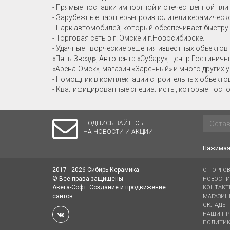
- Прямые поставки импортной и отечественной пли
Italon
- Зарубежные партнеры-производители керамическо
- Парк автомобилей, который обеспечивает быстру
Juliano
- Торговая сеть в г. Омске и г.Новосибирске.
- Удачные творческие решения известных объектов 
Keros
«Пять Звезд», Автоцентр «Субару», центр Гостинич
«Арена-Омск», магазин «Заречный» и много других 
Kerranova
- Помощник в комплектации строительных объекто
- Квалифицированные специалисты, которые посто
Laparet
LB Ceramics
ПОДПИСЫВАЙТЕСЬ
НА НОВОСТИ И АКЦИИ
Meissen Keramik
Нажимая 
Monopole
2017 - 2026 Сибирь Керамика
О ТОРГО
New Ker
© Все права защищены
НОВОСТИ
Авега-Софт: Создание и продвижение
КОНТАКТ
сайтов
МАГАЗИН
Novogres
СКЛАДЫ
НАШИ ПР
Opoczno
ПОЛИТИК