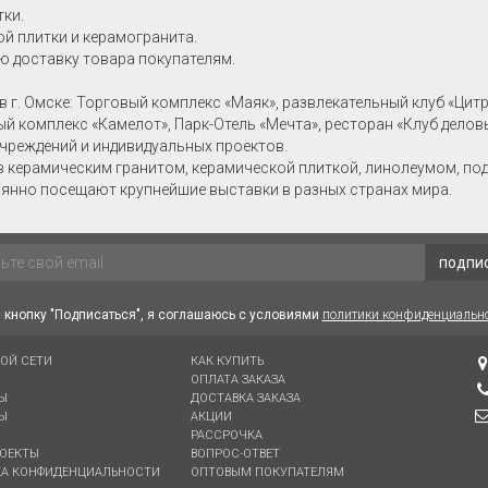
тки.
й плитки и керамогранита.
ю доставку товара покупателям.
в г. Омске: Торговый комплекс «Маяк», развлекательный клуб «Цит
ный комплекс «Камелот», Парк-Отель «Мечта», ресторан «Клуб делов
учреждений и индивидуальных проектов.
в керамическим гранитом, керамической плиткой, линолеумом, по
янно посещают крупнейшие выставки в разных странах мира.
подпи
кнопку "Подписаться", я соглашаюсь с условиями
политики конфиденциальн
ВОЙ СЕТИ
КАК КУПИТЬ
ОПЛАТА ЗАКАЗА
Ы
ДОСТАВКА ЗАКАЗА
Ы
АКЦИИ
РАССРОЧКА
ОЕКТЫ
ВОПРОС-ОТВЕТ
А КОНФИДЕНЦИАЛЬНОСТИ
ОПТОВЫМ ПОКУПАТЕЛЯМ