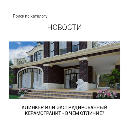
Поиск по каталогу
НОВОСТИ
Сегодня «клинкером» называют все
подряд... и напольную плитку и ступени
(фронтальные, угловые) для облицовки
крыльца, фасадную плитку и другие
материалы преимущественно для
экстерьерной отделки домов, зон...
КЛИНКЕР ИЛИ ЭКСТРУДИРОВАННЫЙ
КЕРАМОГРАНИТ - В ЧЕМ ОТЛИЧИЕ?