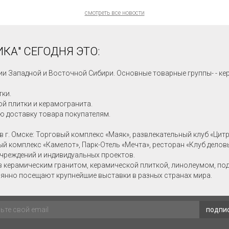
смотреть все новости
КА" СЕГОДНЯ ЭТО:
ии Западной и Восточной Сибири. Основные товарные группы- - ке
тки.
й плитки и керамогранита.
ю доставку товара покупателям.
в г. Омске: Торговый комплекс «Маяк», развлекательный клуб «Цит
ный комплекс «Камелот», Парк-Отель «Мечта», ресторан «Клуб делов
учреждений и индивидуальных проектов.
в керамическим гранитом, керамической плиткой, линолеумом, по
янно посещают крупнейшие выставки в разных странах мира.
подпи