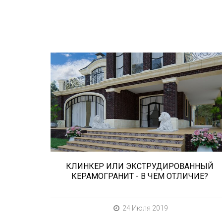
Сегодня «клинкером» называют все
подряд... и напольную плитку и ступени
(фронтальные, угловые) для облицовки
крыльца, фасадную плитку и другие
материалы преимущественно для
экстерьерной отделки домов, зон...
КЛИНКЕР ИЛИ ЭКСТРУДИРОВАННЫЙ
КЕРАМОГРАНИТ - В ЧЕМ ОТЛИЧИЕ?
24 Июля 2019