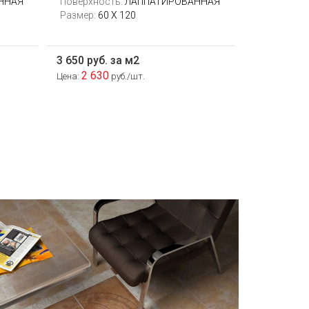
ННАЯ
Поверхность:
ЛАППАТИРОВАННАЯ
Размер:
60 X 120
3 650 руб. за м2
2 630
Цена:
руб./шт.
При выборе любой плитки важно
важны не только цвет и размер, но и
ее износостойкость. Как же
определить износостойкость
керамической плитки и
керамогранита? Сейчас расскажем.