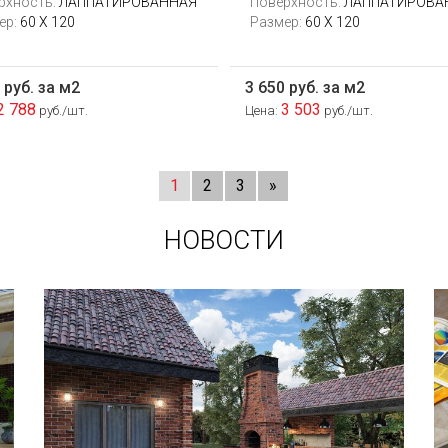
рхность:
ЛАППАТИРОВАННАЯ
Поверхность:
ЛАППАТИРОВА
ер:
60 X 120
Размер:
60 X 120
 руб. за м2
3 650 руб. за м2
2 788
3 503
руб./шт.
Цена:
руб./шт.
1
2
3
»
НОВОСТИ
В этой статье мы расскажем о том,
что нужно учесть при выборе и
укладке уличных облицовочных
материалов (ступени и плитка).