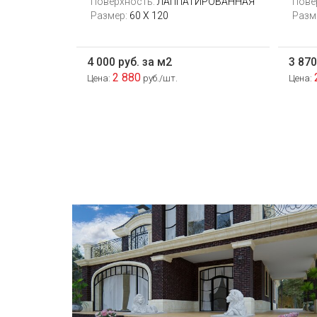
Поверхность:
ЛАППАТИРОВАННАЯ
Пове
Размер:
60 X 120
Разм
4 000 руб. за м2
3 870
2 880
Цена:
руб./шт.
Цена:
Сегодня «клинкером» называют все
подряд... и напольную плитку и ступени
(фронтальные, угловые) для облицовки
крыльца, фасадную плитку и другие
материалы преимущественно для
экстерьерной отделки домов, зон...