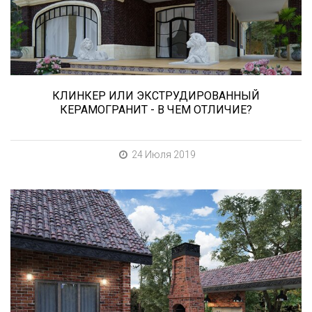
плитку и другие материалы преимущественно
для экстерьерной отделки домов, зон
мангала, барбекю, лестниц и...
КЛИНКЕР ИЛИ ЭКСТРУДИРОВАННЫЙ
КЕРАМОГРАНИТ - В ЧЕМ ОТЛИЧИЕ?
24 Июля 2019
В этой статье мы расскажем о том, что
нужно учесть при выборе и укладке уличных
облицовочных материалов (ступени и плитка).