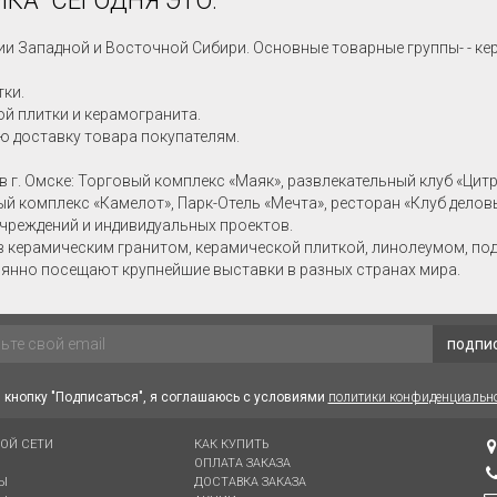
КА" СЕГОДНЯ ЭТО:
ии Западной и Восточной Сибири. Основные товарные группы- - ке
тки.
й плитки и керамогранита.
ю доставку товара покупателям.
в г. Омске: Торговый комплекс «Маяк», развлекательный клуб «Цит
ный комплекс «Камелот», Парк-Отель «Мечта», ресторан «Клуб делов
учреждений и индивидуальных проектов.
в керамическим гранитом, керамической плиткой, линолеумом, по
янно посещают крупнейшие выставки в разных странах мира.
подпи
кнопку "Подписаться", я соглашаюсь с условиями
политики конфиденциальн
ВОЙ СЕТИ
КАК КУПИТЬ
ОПЛАТА ЗАКАЗА
Ы
ДОСТАВКА ЗАКАЗА