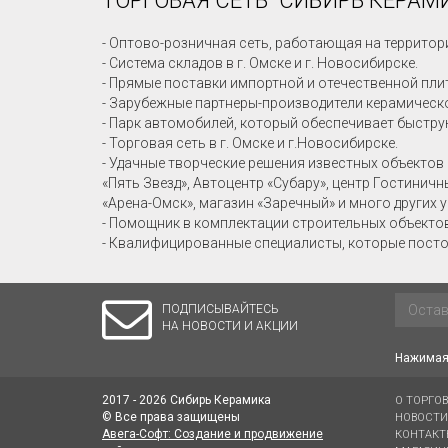
ТОРГОВАЯ СЕТЬ "СИБИРЬ КЕРАМИ
- Оптово-розничная сеть, работающая на территор
- Система складов в г. Омске и г. Новосибирске.
- Прямые поставки импортной и отечественной пли
- Зарубежные партнеры-производители керамическо
- Парк автомобилей, который обеспечивает быстру
- Торговая сеть в г. Омске и г.Новосибирске.
- Удачные творческие решения известных объектов 
«Пять Звезд», Автоцентр «Субару», центр Гостинич
«Арена-Омск», магазин «Заречный» и много других 
- Помощник в комплектации строительных объекто
- Квалифицированные специалисты, которые посто
ПОДПИСЫВАЙТЕСЬ
НА НОВОСТИ И АКЦИИ
Нажимая 
2017 - 2026 Сибирь Керамика
О ТОРГО
© Все права защищены
НОВОСТИ
Авега-Софт: Создание и продвижение
КОНТАКТ