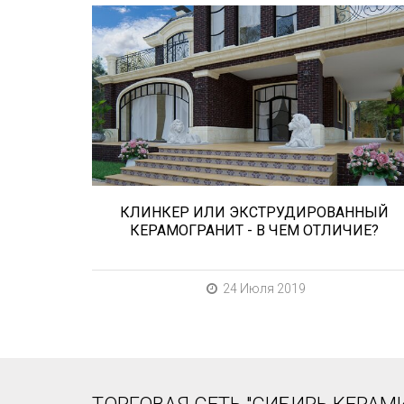
Сегодня «клинкером» называют все
подряд... и напольную плитку и ступени
(фронтальные, угловые) для облицовки
крыльца, фасадную плитку и другие
материалы преимущественно для
экстерьерной отделки домов, зон...
КЛИНКЕР ИЛИ ЭКСТРУДИРОВАННЫЙ
КЕРАМОГРАНИТ - В ЧЕМ ОТЛИЧИЕ?
24 Июля 2019