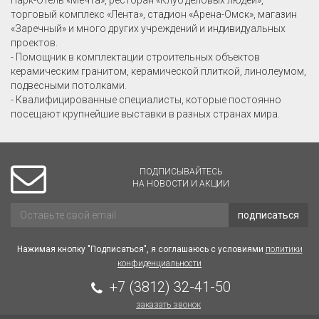
Парк-Отель «Мечта», ресторан «Клуб деловых людей»,
торговый комплекс «Лента», стадион «Арена-Омск», магазин
«Заречный» и много других учреждений и индивидуальных
проектов.
- Помощник в комплектации строительных объектов
керамическим гранитом, керамической плиткой, линолеумом,
подвесными потолками.
- Квалифицированные специалисты, которые постоянно
посещают крупнейшие выставки в разных странах мира.
ПОДПИСЫВАЙТЕСЬ
НА НОВОСТИ И АКЦИИ
подписаться
Нажимая кнопку "Подписаться", я соглашаюсь с условиями
политики
конфиденциальности
+7 (3812) 32-41-50
заказать звонок