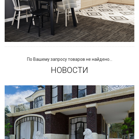
По Вашему запросу товаров не найдено...
НОВОСТИ
Сегодня «клинкером» называют все подряд...
и напольную плитку и ступени (фронтальные,
угловые) для облицовки крыльца, фасадную
плитку и другие материалы преимущественно
для экстерьерной отделки домов, зон
мангала, барбекю, лестниц и т.д. А в...