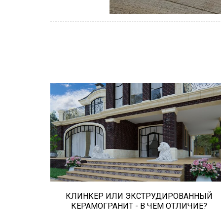
Сегодня «клинкером» называют все
подряд... и напольную плитку и ступени
(фронтальные, угловые) для облицовки
крыльца, фасадную плитку и другие
материалы преимущественно для
экстерьерной отделки домов, зон...
КЛИНКЕР ИЛИ ЭКСТРУДИРОВАННЫЙ
КЕРАМОГРАНИТ - В ЧЕМ ОТЛИЧИЕ?