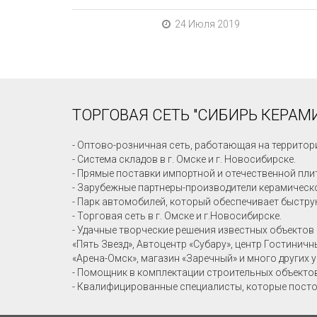
24 Июля 2019
ТОРГОВАЯ СЕТЬ "СИБИРЬ КЕРАМИ
- Оптово-розничная сеть, работающая на территор
- Система складов в г. Омске и г. Новосибирске.
- Прямые поставки импортной и отечественной пли
- Зарубежные партнеры-производители керамическо
- Парк автомобилей, который обеспечивает быстру
- Торговая сеть в г. Омске и г.Новосибирске.
- Удачные творческие решения известных объектов 
«Пять Звезд», Автоцентр «Субару», центр Гостинич
«Арена-Омск», магазин «Заречный» и много других 
- Помощник в комплектации строительных объекто
- Квалифицированные специалисты, которые посто