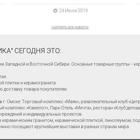
24 Июля 2019
смотреть все новости
КА" СЕГОДНЯ ЭТО:
ии Западной и Восточной Сибири. Основные товарные группы- - ке
тки.
й плитки и керамогранита.
ю доставку товара покупателям.
в г. Омске: Торговый комплекс «Маяк», развлекательный клуб «Цит
ный комплекс «Камелот», Парк-Отель «Мечта», ресторан «Клуб делов
учреждений и индивидуальных проектов.
в керамическим гранитом, керамической плиткой, линолеумом, по
янно посещают крупнейшие выставки в разных странах мира.