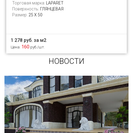
Торговая марка:
LAPARET
Поверхность:
ГЛЯНЦЕВАЯ
Размер:
25 Х 50
1 278 руб. за м2
160
Цена:
руб./шт.
НОВОСТИ
Сегодня «клинкером» называют все подряд...
и напольную плитку и ступени (фронтальные,
угловые) для облицовки крыльца, фасадную
плитку и другие материалы преимущественно
для экстерьерной отделки домов, зон
мангала, барбекю, лестниц и...