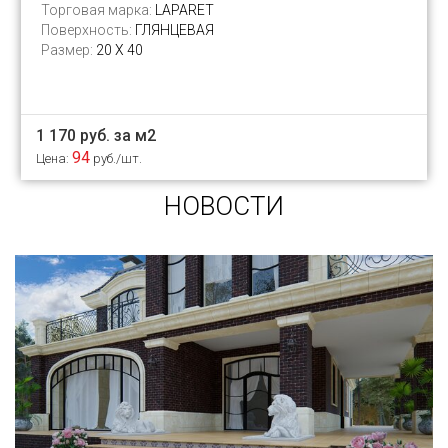
Торговая марка:
LAPARET
Поверхность:
ГЛЯНЦЕВАЯ
Размер:
20 Х 40
1 170 руб. за м2
94
Цена:
руб./шт.
НОВОСТИ
Сегодня «клинкером» называют все подряд...
и напольную плитку и ступени (фронтальные,
угловые) для облицовки крыльца, фасадную
плитку и другие материалы преимущественно
для экстерьерной отделки домов, зон
мангала, барбекю, лестниц и...