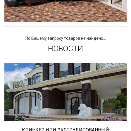
По Вашему запросу товаров не найдено...
НОВОСТИ
Сегодня «клинкером» называют все подряд...
и напольную плитку и ступени (фронтальные,
угловые) для облицовки крыльца, фасадную
плитку и другие материалы преимущественно
для экстерьерной отделки домов, зон
мангала, барбекю, лестниц и...
КЛИНКЕР ИЛИ ЭКСТРУДИРОВАННЫЙ