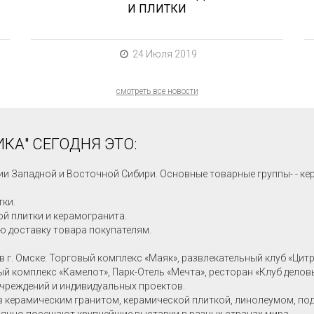
И ПЛИТКИ
24 Июля 2019
смотреть все новости
КА" СЕГОДНЯ ЭТО:
ии Западной и Восточной Сибири. Основные товарные группы- - ке
тки.
й плитки и керамогранита.
ю доставку товара покупателям.
в г. Омске: Торговый комплекс «Маяк», развлекательный клуб «Цит
ный комплекс «Камелот», Парк-Отель «Мечта», ресторан «Клуб делов
учреждений и индивидуальных проектов.
в керамическим гранитом, керамической плиткой, линолеумом, по