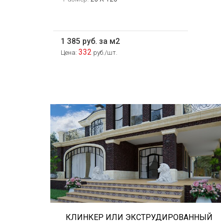
1 385 руб. за м2
332
Цена:
руб./шт.
Сегодня «клинкером» называют все
подряд... и напольную плитку и ступени
(фронтальные, угловые) для облицовки
крыльца, фасадную плитку и другие
материалы преимущественно для
экстерьерной отделки домов, зон...
КЛИНКЕР ИЛИ ЭКСТРУДИРОВАННЫЙ