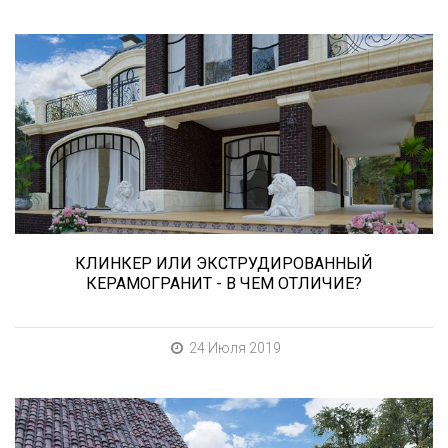
Сегодня «клинкером» называют все подряд...
и напольную плитку и ступени (фронтальные,
угловые) для облицовки крыльца, фасадную
плитку и другие материалы преимущественно
для экстерьерной отделки домов, зон
мангала, барбекю, лестниц и...
КЛИНКЕР ИЛИ ЭКСТРУДИРОВАННЫЙ
КЕРАМОГРАНИТ - В ЧЕМ ОТЛИЧИЕ?
24 Июля 2019
В этой статье мы расскажем о том, что