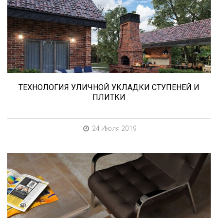
нужно учесть при выборе и укладке уличных
облицовочных материалов (ступени и плитка).
ТЕХНОЛОГИЯ УЛИЧНОЙ УКЛАДКИ СТУПЕНЕЙ И
ПЛИТКИ
24 Июля 2019
При выборе любой плитки важно важны не
только цвет и размер, но и ее
износостойкость. Как же определить
износостойкость керамической плитки и
керамогранита? Сейчас расскажем.