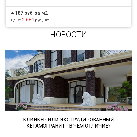
4 187 руб. за м2
2 681
Цена:
руб./шт.
НОВОСТИ
Сегодня «клинкером» называют все подряд...
и напольную плитку и ступени (фронтальные,
угловые) для облицовки крыльца, фасадную
плитку и другие материалы преимущественно
для экстерьерной отделки домов, зон
мангала, барбекю, лестниц и...
КЛИНКЕР ИЛИ ЭКСТРУДИРОВАННЫЙ
КЕРАМОГРАНИТ - В ЧЕМ ОТЛИЧИЕ?