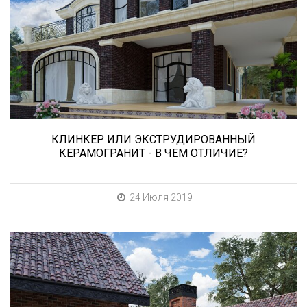
Сегодня «клинкером» называют все подряд...
и напольную плитку и ступени (фронтальные,
угловые) для облицовки крыльца, фасадную
плитку и другие материалы преимущественно
для экстерьерной отделки домов, зон
мангала, барбекю, лестниц и...
КЛИНКЕР ИЛИ ЭКСТРУДИРОВАННЫЙ
КЕРАМОГРАНИТ - В ЧЕМ ОТЛИЧИЕ?
24 Июля 2019
В этой статье мы расскажем о том, что
нужно учесть при выборе и укладке уличных
облицовочных материалов (ступени и плитка).