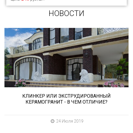
НОВОСТИ
Сегодня «клинкером» называют все подряд...
и напольную плитку и ступени (фронтальные,
угловые) для облицовки крыльца, фасадную
плитку и другие материалы преимущественно
для экстерьерной отделки домов, зон
мангала, барбекю, лестниц и...
КЛИНКЕР ИЛИ ЭКСТРУДИРОВАННЫЙ
КЕРАМОГРАНИТ - В ЧЕМ ОТЛИЧИЕ?
24 Июля 2019