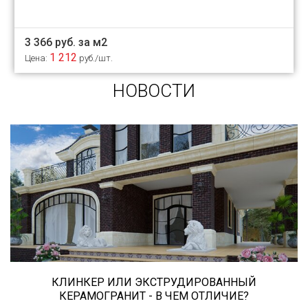
3 366 руб. за м2
1 212
Цена:
руб./шт.
НОВОСТИ
Сегодня «клинкером» называют все подряд...
и напольную плитку и ступени (фронтальные,
угловые) для облицовки крыльца, фасадную
плитку и другие материалы преимущественно
для экстерьерной отделки домов, зон
мангала, барбекю, лестниц и...
КЛИНКЕР ИЛИ ЭКСТРУДИРОВАННЫЙ
КЕРАМОГРАНИТ - В ЧЕМ ОТЛИЧИЕ?