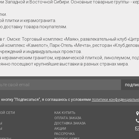
ии Западной и Восточной Сибири. Основные товарные группы- - ке
тки.
й плитки и керамогранита.
ю доставку товара покупателям.
в г. Омске: Торговый комплекс «Маяк», развлекательный клуб «Цит
ный комплекс «Камелот», Парк-Отель «Мечта», ресторан «Клуб делов
учреждений и индивидуальных проектов.
в керамическим гранитом, керамической плиткой, линолеумом, по
янно посещают крупнейшие выставки в разных странах мира.
подпи
кнопку "Подписаться", я соглашаюсь с условиями
политики конфиденциальн
ВОЙ СЕТИ
КАК КУПИТЬ
ОПЛАТА ЗАКАЗА
Ы
ДОСТАВКА ЗАКАЗА
Ы
АКЦИИ
РАССРОЧКА