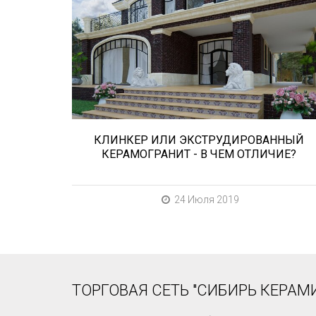
Сегодня «клинкером» называют все
подряд... и напольную плитку и ступени
(фронтальные, угловые) для облицовки
крыльца, фасадную плитку и другие
материалы преимущественно для
экстерьерной отделки домов, зон...
КЛИНКЕР ИЛИ ЭКСТРУДИРОВАННЫЙ
КЕРАМОГРАНИТ - В ЧЕМ ОТЛИЧИЕ?
24 Июля 2019
ТОРГОВАЯ СЕТЬ "СИБИРЬ КЕРАМИ