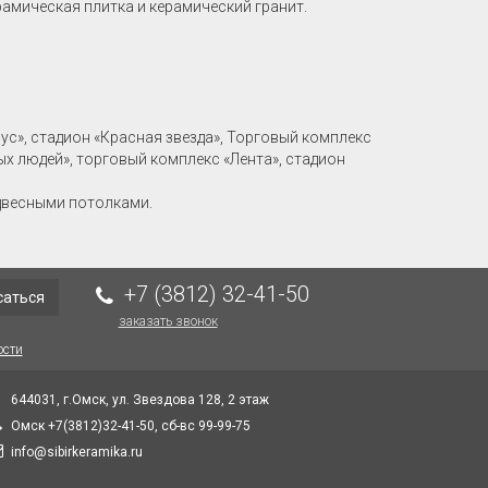
рамическая плитка и керамический гранит.
рус», стадион «Красная звезда», Торговый комплекс
ых людей», торговый комплекс «Лента», стадион
двесными потолками.
+7 (3812) 32-41-50
саться
заказать звонок
ости
644031, г.Омск, ул. Звездова 128, 2 этаж
Омск +7(3812)32-41-50, сб-вс 99-99-75
info@sibirkeramika.ru