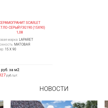
КЕРАМОГРАНИТ SCARLET
ТЛО-СЕРЫЙ F3G190 (15Х90)
1,08
овая марка:
LAPARET
рхность:
МАТОВАЯ
ер:
15 Х 90
 руб. за м2
327
руб./шт.
НОВОСТИ