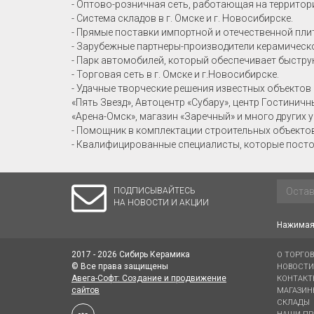
- Оптово-розничная сеть, работающая на территор
- Система складов в г. Омске и г. Новосибирске.
- Прямые поставки импортной и отечественной пли
- Зарубежные партнеры-производители керамическо
- Парк автомобилей, который обеспечивает быстру
- Торговая сеть в г. Омске и г.Новосибирске.
- Удачные творческие решения известных объектов 
«Пять Звезд», Автоцентр «Субару», центр Гостинич
«Арена-Омск», магазин «Заречный» и много других 
- Помощник в комплектации строительных объекто
- Квалифицированные специалисты, которые посто
ПОДПИСЫВАЙТЕСЬ
НА НОВОСТИ И АКЦИИ
Нажимая 
2017 - 2026 Сибирь Керамика
О ТОРГО
© Все права защищены
НОВОСТИ
Авега-Софт: Создание и продвижение
КОНТАКТ
сайтов
МАГАЗИН
СКЛАДЫ