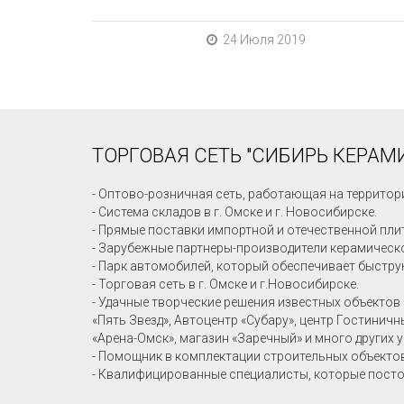
24 Июля 2019
ТОРГОВАЯ СЕТЬ "СИБИРЬ КЕРАМИ
- Оптово-розничная сеть, работающая на территор
- Система складов в г. Омске и г. Новосибирске.
- Прямые поставки импортной и отечественной пли
- Зарубежные партнеры-производители керамическо
- Парк автомобилей, который обеспечивает быстру
- Торговая сеть в г. Омске и г.Новосибирске.
- Удачные творческие решения известных объектов 
«Пять Звезд», Автоцентр «Субару», центр Гостинич
«Арена-Омск», магазин «Заречный» и много других 
- Помощник в комплектации строительных объекто
- Квалифицированные специалисты, которые посто