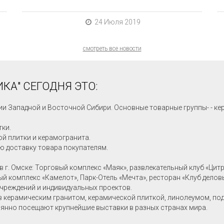
24 Июля 2019
смотреть все новости
КА" СЕГОДНЯ ЭТО:
ии Западной и Восточной Сибири. Основные товарные группы- - ке
тки.
й плитки и керамогранита.
ю доставку товара покупателям.
в г. Омске: Торговый комплекс «Маяк», развлекательный клуб «Цит
ный комплекс «Камелот», Парк-Отель «Мечта», ресторан «Клуб делов
учреждений и индивидуальных проектов.
в керамическим гранитом, керамической плиткой, линолеумом, по
янно посещают крупнейшие выставки в разных странах мира.