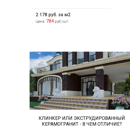
2 178 руб. за м2
784
Цена:
руб./шт.
Сегодня «клинкером» называют все
подряд... и напольную плитку и ступени
(фронтальные, угловые) для облицовки
крыльца, фасадную плитку и другие
материалы преимущественно для
экстерьерной отделки домов, зон...
КЛИНКЕР ИЛИ ЭКСТРУДИРОВАННЫЙ
КЕРАМОГРАНИТ - В ЧЕМ ОТЛИЧИЕ?