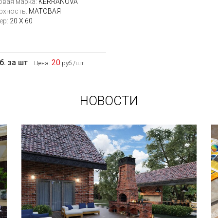
овая марка:
KERRANOVA
рхность:
МАТОВАЯ
ер:
20 Х 60
б. за шт
20
Цена:
руб./шт.
НОВОСТИ
В этой статье мы расскажем о том,
что нужно учесть при выборе и
укладке уличных облицовочных
материалов (ступени и плитка).