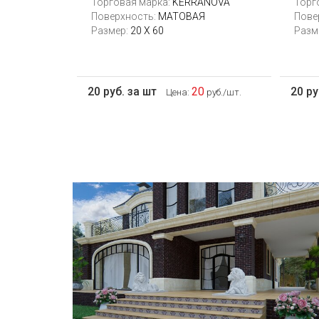
Торговая марка:
KERRANOVA
Торг
Поверхность:
МАТОВАЯ
Пове
Размер:
20 Х 60
Разм
20 руб. за шт
20
20 ру
Цена:
руб./шт.
Сегодня «клинкером» называют все
подряд... и напольную плитку и ступени
(фронтальные, угловые) для облицовки
крыльца, фасадную плитку и другие
материалы преимущественно для
экстерьерной отделки домов, зон...