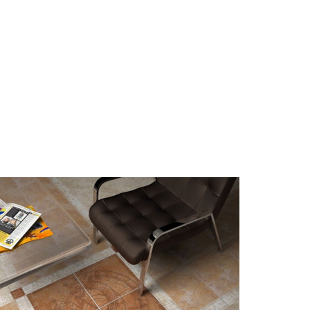
При выборе любой плитки важно
важны не только цвет и размер, но и
ее износостойкость. Как же
определить износостойкость
керамической плитки и
керамогранита? Сейчас расскажем.