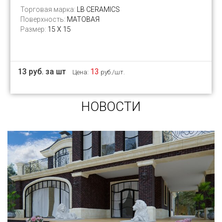
Торговая марка:
LB CERAMICS
Поверхность:
МАТОВАЯ
Размер:
15 Х 15
13 руб. за шт
13
Цена:
руб./шт.
НОВОСТИ
Сегодня «клинкером» называют все подряд...
и напольную плитку и ступени (фронтальные,
угловые) для облицовки крыльца, фасадную
плитку и другие материалы преимущественно
для экстерьерной отделки домов, зон
мангала, барбекю, лестниц и...