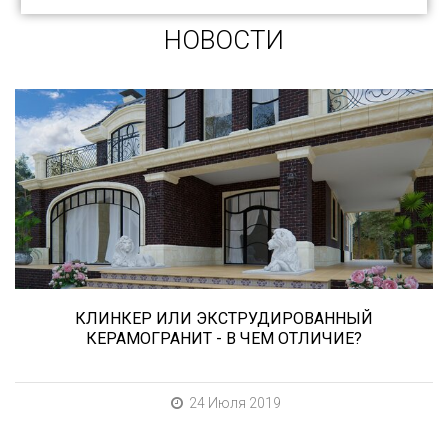
НОВОСТИ
Сегодня «клинкером» называют все подряд...
и напольную плитку и ступени (фронтальные,
угловые) для облицовки крыльца, фасадную
плитку и другие материалы преимущественно
для экстерьерной отделки домов, зон
мангала, барбекю, лестниц и...
КЛИНКЕР ИЛИ ЭКСТРУДИРОВАННЫЙ
КЕРАМОГРАНИТ - В ЧЕМ ОТЛИЧИЕ?
24 Июля 2019