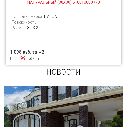
НАТУРАЛЬНЫЙ (30Х30) 610010000770
Торговая марка:
ITALON
Поверхность:
Размер:
30 Х 30
1 098 руб. за м2
99
Цена:
руб./шт.
НОВОСТИ
Сегодня «клинкером» называют все подряд...
и напольную плитку и ступени (фронтальные,
угловые) для облицовки крыльца, фасадную
плитку и другие материалы преимущественно
для экстерьерной отделки домов, зон