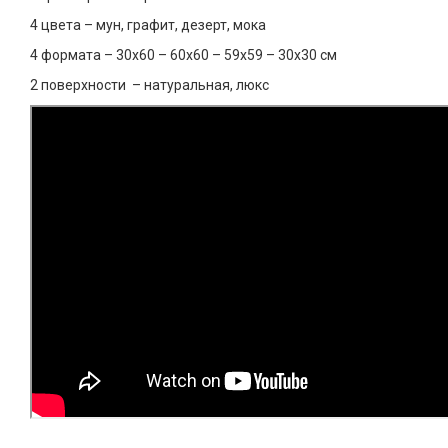
4 цвета – мун, графит, дезерт, мока
4 формата – 30х60 – 60х60 – 59х59 – 30х30 см
2 поверхности – натуральная, люкс