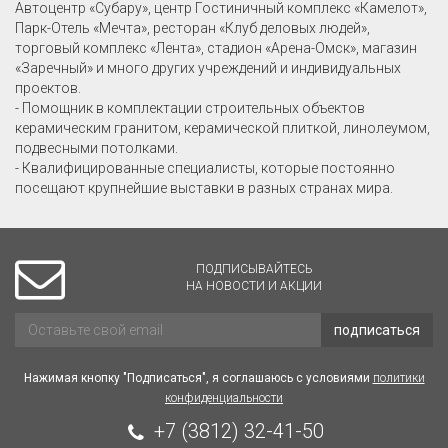
Автоцентр «Субару», центр Гостиничный комплекс «Камелот»,
Парк-Отель «Мечта», ресторан «Клуб деловых людей»,
торговый комплекс «Лента», стадион «Арена-Омск», магазин
«Заречный» и много других учреждений и индивидуальных
проектов.
- Помощник в комплектации строительных объектов
керамическим гранитом, керамической плиткой, линолеумом,
подвесными потолками.
- Квалифицированные специалисты, которые постоянно
посещают крупнейшие выставки в разных странах мира.
ПОДПИСЫВАЙТЕСЬ
НА НОВОСТИ И АКЦИИ
подписаться
Нажимая кнопку "Подписаться", я соглашаюсь с условиями
политики
конфиденциальности
+7 (3812) 32-41-50