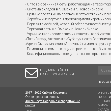
- Оптово-розничная сеть, работающая на территор
- Система складов в г. Омске и г. Новосибирске.
- Прямые поставки импортной и отечественной пли
- Зарубежные партнеры-производители керамическо
- Парк автомобилей, который обеспечивает быстру
- Торговая сеть в г. Омске и г.Новосибирске.
- Удачные творческие решения известных объектов 
«Пять Звезд», Автоцентр «Субару», центр Гостинич
«Арена-Омск», магазин «Заречный» и много других 
- Помощник в комплектации строительных объекто
- Квалифицированные специалисты, которые посто
ПОДПИСЫВАЙТЕСЬ
НА НОВОСТИ И АКЦИИ
Нажимая 
2017 - 2026 Сибирь Керамика
О ТОРГО
© Все права защищены
НОВОСТИ
Авега-Софт: Создание и продвижение
КОНТАКТ
сайтов
МАГАЗИН
СКЛАДЫ