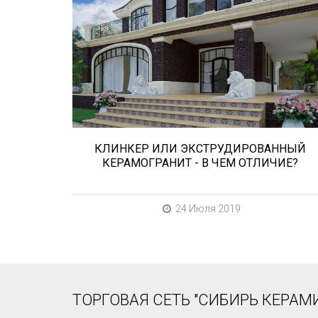
Сегодня «клинкером» называют все
подряд... и напольную плитку и ступени
(фронтальные, угловые) для облицовки
крыльца, фасадную плитку и другие
материалы преимущественно для
экстерьерной отделки домов, зон...
КЛИНКЕР ИЛИ ЭКСТРУДИРОВАННЫЙ
КЕРАМОГРАНИТ - В ЧЕМ ОТЛИЧИЕ?
24 Июля 2019
ТОРГОВАЯ СЕТЬ "СИБИРЬ КЕРАМИ