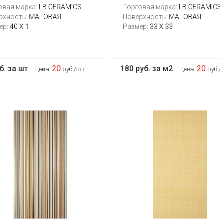
овая марка:
LB CERAMICS
Торговая марка:
LB CERAMIC
рхность:
МАТОВАЯ
Поверхность:
МАТОВАЯ
ер:
40 Х 1
Размер:
33 Х 33
б. за шт
20
180 руб. за м2
20
Цена:
руб./шт.
Цена:
руб.