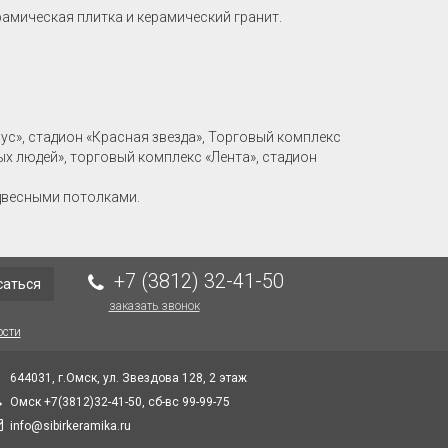
рамическая плитка и керамический гранит.
рус», стадион «Красная звезда», Торговый комплекс
ых людей», торговый комплекс «Лента», стадион
двесными потолками.
+7 (3812) 32-41-50
саться
заказать звонок
ости
644031, г.Омск, ул. Звездова 128, 2 этаж
Омск +7(3812)32-41-50, сб-вс 99-99-75
info@sibirkeramika.ru