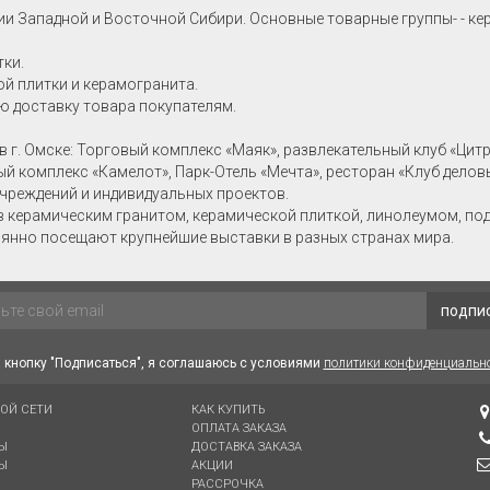
ии Западной и Восточной Сибири. Основные товарные группы- - ке
тки.
й плитки и керамогранита.
ю доставку товара покупателям.
в г. Омске: Торговый комплекс «Маяк», развлекательный клуб «Цит
ный комплекс «Камелот», Парк-Отель «Мечта», ресторан «Клуб делов
учреждений и индивидуальных проектов.
в керамическим гранитом, керамической плиткой, линолеумом, по
янно посещают крупнейшие выставки в разных странах мира.
подпи
кнопку "Подписаться", я соглашаюсь с условиями
политики конфиденциальн
ВОЙ СЕТИ
КАК КУПИТЬ
ОПЛАТА ЗАКАЗА
Ы
ДОСТАВКА ЗАКАЗА
Ы
АКЦИИ
РАССРОЧКА