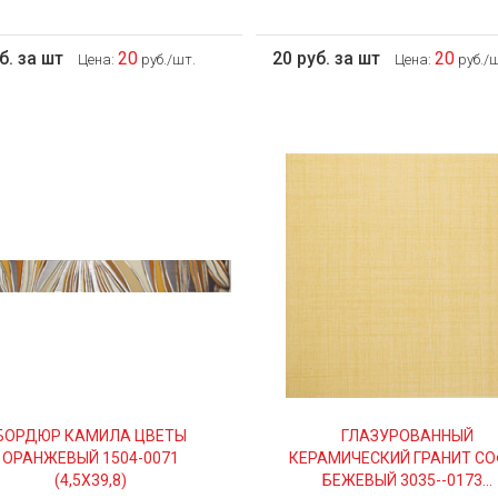
б. за шт
20
20 руб. за шт
20
Цена:
руб./шт.
Цена:
руб./ш
БОРДЮР КАМИЛА ЦВЕТЫ
ГЛАЗУРОВАННЫЙ
ОРАНЖЕВЫЙ 1504-0071
КЕРАМИЧЕСКИЙ ГРАНИТ СО
(4,5Х39,8)
БЕЖЕВЫЙ 3035--0173...