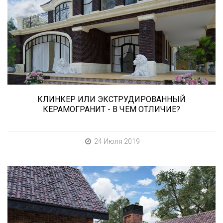
Сегодня «клинкером» называют все подряд...
и напольную плитку и ступени (фронтальные,
угловые) для облицовки крыльца, фасадную
плитку и другие материалы преимущественно
для экстерьерной отделки домов, зон
мангала, барбекю, лестниц и...
КЛИНКЕР ИЛИ ЭКСТРУДИРОВАННЫЙ
КЕРАМОГРАНИТ - В ЧЕМ ОТЛИЧИЕ?
24 Июля 2019
В этой статье мы расскажем о том, что
нужно учесть при выборе и укладке уличных
облицовочных материалов (ступени и плитка).