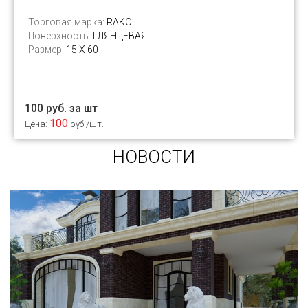
Торговая марка:
RAKO
Поверхность:
ГЛЯНЦЕВАЯ
Размер:
15 Х 60
100 руб. за шт
100
Цена:
руб./шт.
НОВОСТИ
Сегодня «клинкером» называют все подряд...
и напольную плитку и ступени (фронтальные,
угловые) для облицовки крыльца, фасадную
плитку и другие материалы преимущественно
для экстерьерной отделки домов, зон
мангала, барбекю, лестниц и...