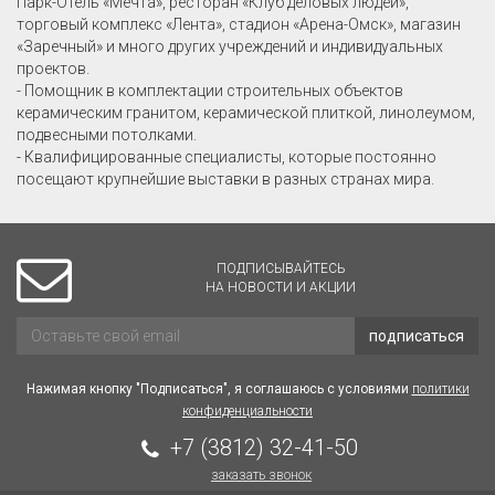
Парк-Отель «Мечта», ресторан «Клуб деловых людей»,
торговый комплекс «Лента», стадион «Арена-Омск», магазин
«Заречный» и много других учреждений и индивидуальных
проектов.
- Помощник в комплектации строительных объектов
керамическим гранитом, керамической плиткой, линолеумом,
подвесными потолками.
- Квалифицированные специалисты, которые постоянно
посещают крупнейшие выставки в разных странах мира.
ПОДПИСЫВАЙТЕСЬ
НА НОВОСТИ И АКЦИИ
подписаться
Нажимая кнопку "Подписаться", я соглашаюсь с условиями
политики
конфиденциальности
+7 (3812) 32-41-50
заказать звонок