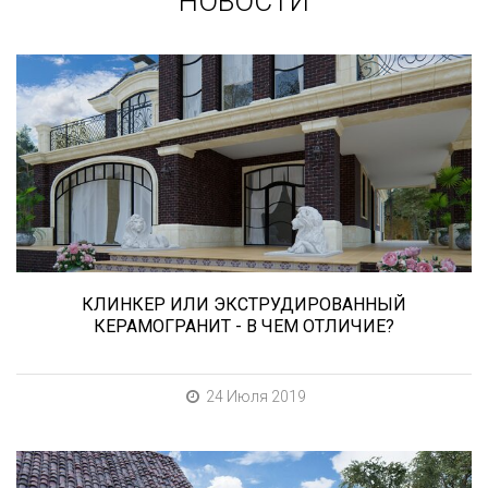
НОВОСТИ
Сегодня «клинкером» называют все подряд...
и напольную плитку и ступени (фронтальные,
угловые) для облицовки крыльца, фасадную
плитку и другие материалы преимущественно
для экстерьерной отделки домов, зон
мангала, барбекю, лестниц и...
КЛИНКЕР ИЛИ ЭКСТРУДИРОВАННЫЙ
КЕРАМОГРАНИТ - В ЧЕМ ОТЛИЧИЕ?
24 Июля 2019