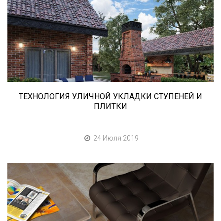
В этой статье мы расскажем о том, что
нужно учесть при выборе и укладке уличных
облицовочных материалов (ступени и плитка).
ТЕХНОЛОГИЯ УЛИЧНОЙ УКЛАДКИ СТУПЕНЕЙ И
ПЛИТКИ
24 Июля 2019
При выборе любой плитки важно важны не
только цвет и размер, но и ее
износостойкость. Как же определить
износостойкость керамической плитки и