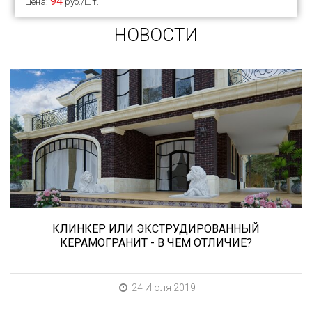
94
Цена:
руб./шт.
НОВОСТИ
Сегодня «клинкером» называют все подряд...
и напольную плитку и ступени (фронтальные,
угловые) для облицовки крыльца, фасадную
плитку и другие материалы преимущественно
для экстерьерной отделки домов, зон
мангала, барбекю, лестниц и...
КЛИНКЕР ИЛИ ЭКСТРУДИРОВАННЫЙ
КЕРАМОГРАНИТ - В ЧЕМ ОТЛИЧИЕ?
24 Июля 2019