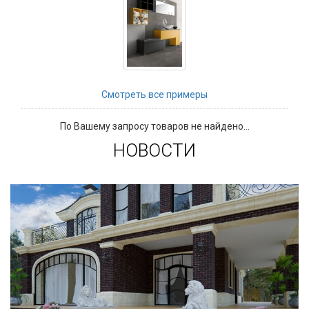
Смотреть все примеры
По Вашему запросу товаров не найдено...
НОВОСТИ
Сегодня «клинкером» называют все подряд...
и напольную плитку и ступени (фронтальные,
угловые) для облицовки крыльца, фасадную
плитку и другие материалы преимущественно
для экстерьерной отделки домов, зон
мангала, барбекю, лестниц и...