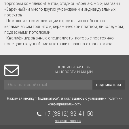
торговый комплекс «Лента», стадион «Арена-Омск», магазин
«Заречный» и много других учреждений и индивидуальных
проектов.
- Помощник в комплектации строительных объектов
керамическим гранитом, керамической плиткой, линолеумом,
подвесными потолками.
- Квалифицированные специалисты, которые постоянно
посещают крупнейшие выставки в разных странах мира.
ПОДПИСЫВАЙТЕСЬ
НА НОВОСТИ И АКЦИИ
подписаться
Нажимая кнопку "Подписаться", я соглашаюсь с условиями
политики
конфиденциальности
+7 (3812) 32-41-50
заказать звонок