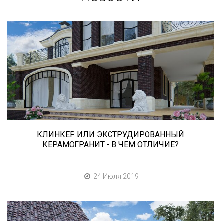
Сегодня «клинкером» называют все подряд...
и напольную плитку и ступени (фронтальные,
угловые) для облицовки крыльца, фасадную
плитку и другие материалы преимущественно
для экстерьерной отделки домов, зон
мангала, барбекю, лестниц и...
КЛИНКЕР ИЛИ ЭКСТРУДИРОВАННЫЙ
КЕРАМОГРАНИТ - В ЧЕМ ОТЛИЧИЕ?
24 Июля 2019
В этой статье мы расскажем о том, что