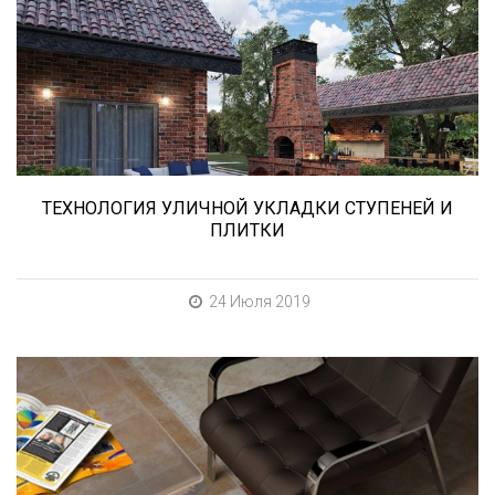
нужно учесть при выборе и укладке уличных
облицовочных материалов (ступени и плитка).
ТЕХНОЛОГИЯ УЛИЧНОЙ УКЛАДКИ СТУПЕНЕЙ И
ПЛИТКИ
24 Июля 2019
При выборе любой плитки важно важны не
только цвет и размер, но и ее
износостойкость. Как же определить
износостойкость керамической плитки и
керамогранита? Сейчас расскажем.