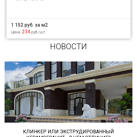
1 152 руб. за м2
234
Цена:
руб./шт.
НОВОСТИ
Сегодня «клинкером» называют все подряд...
и напольную плитку и ступени (фронтальные,
угловые) для облицовки крыльца, фасадную
плитку и другие материалы преимущественно
для экстерьерной отделки домов, зон
мангала, барбекю, лестниц и...
КЛИНКЕР ИЛИ ЭКСТРУДИРОВАННЫЙ