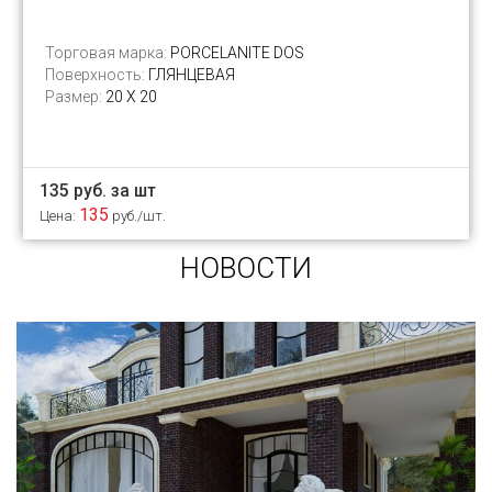
Торговая марка:
PORCELANITE DOS
Поверхность:
ГЛЯНЦЕВАЯ
Размер:
20 Х 20
135 руб. за шт
135
Цена:
руб./шт.
НОВОСТИ
Сегодня «клинкером» называют все подряд...
и напольную плитку и ступени (фронтальные,
угловые) для облицовки крыльца, фасадную
плитку и другие материалы преимущественно
для экстерьерной отделки домов, зон
мангала, барбекю, лестниц и...