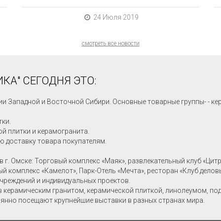
24 Июля 2019
смотреть все новости
КА" СЕГОДНЯ ЭТО:
ии Западной и Восточной Сибири. Основные товарные группы- - ке
тки.
й плитки и керамогранита.
ю доставку товара покупателям.
в г. Омске: Торговый комплекс «Маяк», развлекательный клуб «Цит
ный комплекс «Камелот», Парк-Отель «Мечта», ресторан «Клуб делов
учреждений и индивидуальных проектов.
в керамическим гранитом, керамической плиткой, линолеумом, по
янно посещают крупнейшие выставки в разных странах мира.