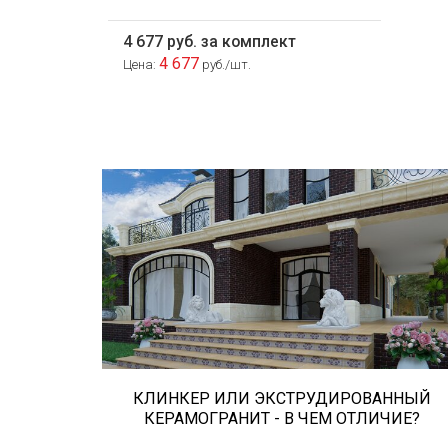
4 677 руб. за комплект
4 677
Цена:
руб./шт.
Сегодня «клинкером» называют все
подряд... и напольную плитку и ступени
(фронтальные, угловые) для облицовки
крыльца, фасадную плитку и другие
материалы преимущественно для
экстерьерной отделки домов, зон...
КЛИНКЕР ИЛИ ЭКСТРУДИРОВАННЫЙ
КЕРАМОГРАНИТ - В ЧЕМ ОТЛИЧИЕ?