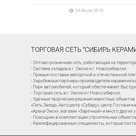
24 Июля 2019
ТОРГОВАЯ СЕТЬ "СИБИРЬ КЕРАМИ
- Оптово-розничная сеть, работающая на территор
- Система складов в г. Омске и г. Новосибирске.
- Прямые поставки импортной и отечественной пли
- Зарубежные партнеры-производители керамическо
- Парк автомобилей, который обеспечивает быстру
- Торговая сеть в г. Омске и г.Новосибирске.
- Удачные творческие решения известных объектов 
«Пять Звезд», Автоцентр «Субару», центр Гостинич
«Арена-Омск», магазин «Заречный» и много других 
- Помощник в комплектации строительных объекто
- Квалифицированные специалисты, которые посто