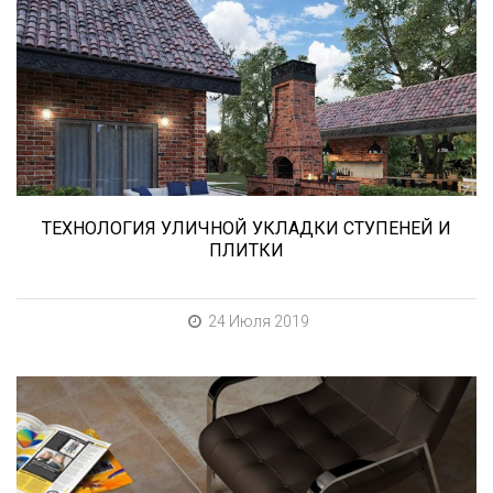
В этой статье мы расскажем о том, что
нужно учесть при выборе и укладке уличных
облицовочных материалов (ступени и плитка).
ТЕХНОЛОГИЯ УЛИЧНОЙ УКЛАДКИ СТУПЕНЕЙ И
ПЛИТКИ
24 Июля 2019
При выборе любой плитки важно важны не
только цвет и размер, но и ее
износостойкость. Как же определить
износостойкость керамической плитки и