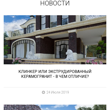
НОВОСТИ
Сегодня «клинкером» называют все подряд...
и напольную плитку и ступени (фронтальные,
угловые) для облицовки крыльца, фасадную
плитку и другие материалы преимущественно
для экстерьерной отделки домов, зон
мангала, барбекю, лестниц и...
КЛИНКЕР ИЛИ ЭКСТРУДИРОВАННЫЙ
КЕРАМОГРАНИТ - В ЧЕМ ОТЛИЧИЕ?
24 Июля 2019