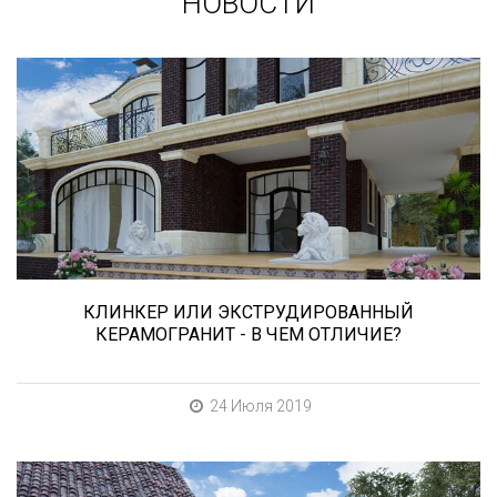
НОВОСТИ
Сегодня «клинкером» называют все подряд...
и напольную плитку и ступени (фронтальные,
угловые) для облицовки крыльца, фасадную
плитку и другие материалы преимущественно
для экстерьерной отделки домов, зон
мангала, барбекю, лестниц и...
КЛИНКЕР ИЛИ ЭКСТРУДИРОВАННЫЙ
КЕРАМОГРАНИТ - В ЧЕМ ОТЛИЧИЕ?
24 Июля 2019