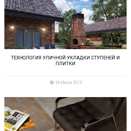
В этой статье мы расскажем о том, что
нужно учесть при выборе и укладке уличных
облицовочных материалов (ступени и плитка).
ТЕХНОЛОГИЯ УЛИЧНОЙ УКЛАДКИ СТУПЕНЕЙ И
ПЛИТКИ
24 Июля 2019
При выборе любой плитки важно важны не
только цвет и размер, но и ее
износостойкость. Как же определить
износостойкость керамической плитки и