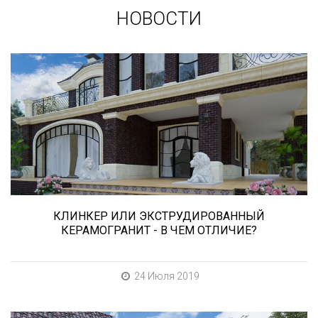
НОВОСТИ
Сегодня «клинкером» называют все подряд...
и напольную плитку и ступени (фронтальные,
угловые) для облицовки крыльца, фасадную
плитку и другие материалы преимущественно
для экстерьерной отделки домов, зон
мангала, барбекю, лестниц и...
КЛИНКЕР ИЛИ ЭКСТРУДИРОВАННЫЙ
КЕРАМОГРАНИТ - В ЧЕМ ОТЛИЧИЕ?
24 Июля 2019