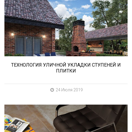
В этой статье мы расскажем о том, что
нужно учесть при выборе и укладке уличных
облицовочных материалов (ступени и плитка).
ТЕХНОЛОГИЯ УЛИЧНОЙ УКЛАДКИ СТУПЕНЕЙ И
ПЛИТКИ
24 Июля 2019
При выборе любой плитки важно важны не
только цвет и размер, но и ее
износостойкость. Как же определить