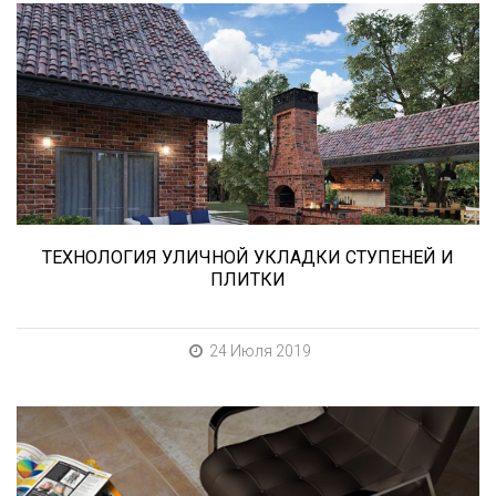
В этой статье мы расскажем о том, что
нужно учесть при выборе и укладке уличных
облицовочных материалов (ступени и плитка).
ТЕХНОЛОГИЯ УЛИЧНОЙ УКЛАДКИ СТУПЕНЕЙ И
ПЛИТКИ
24 Июля 2019
При выборе любой плитки важно важны не
только цвет и размер, но и ее
износостойкость. Как же определить