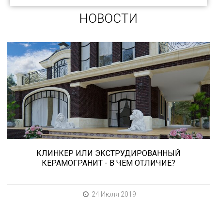
НОВОСТИ
Сегодня «клинкером» называют все подряд...
и напольную плитку и ступени (фронтальные,
угловые) для облицовки крыльца, фасадную
плитку и другие материалы преимущественно
для экстерьерной отделки домов, зон
мангала, барбекю, лестниц и...
КЛИНКЕР ИЛИ ЭКСТРУДИРОВАННЫЙ
КЕРАМОГРАНИТ - В ЧЕМ ОТЛИЧИЕ?
24 Июля 2019