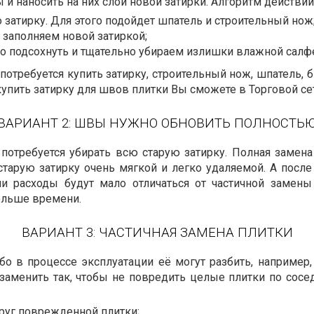
наносить на них слой новой затирки. Алгоритм действий 
 затирку. Для этого подойдет шпатель и строительный нож
 заполняем новой затиркой;
го подсохнуть и тщательно убираем излишки влажной салф
потребуется купить затирку, строительный нож, шпатель,
купить затирку для швов плитки Вы сможете в Торговой се
ВАРИАНТ 2: ШВЫ НУЖНО ОБНОВИТЬ ПОЛНОСТЬ
 потребуется убирать всю старую затирку. Полная замен
 старую затирку очень мягкой и легко удаляемой. А после
ши расходы будут мало отличаться от частичной замены
ольше времени.
ВАРИАНТ 3: ЧАСТИЧНАЯ ЗАМЕНА ПЛИТКИ
о в процессе эксплуатации её могут разбить, например, 
 заменить так, чтобы не повредить целые плитки по сос
руг поврежденной плитки;