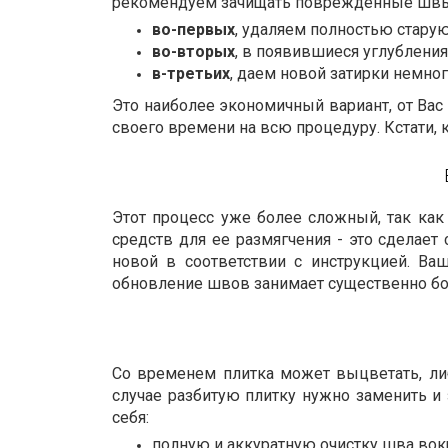
рекомендуем зачищать поврежденные швы и 
во-первых
, удаляем полностью старую
во-вторых
, в появившиеся углубления
в-третьих
, даем новой затирки немно
Это наиболее экономичный вариант, от Вас 
своего времени на всю процедуру. Кстати, 
Этот процесс уже более сложный, так как
средств для ее размягчения - это сделает
новой в соответствии с инструкцией. Ва
обновление швов занимает существенно б
Со временем плитка может выцветать, либ
случае разбитую плитку нужно заменить и
себя:
полную и аккуратную очистку шва вок