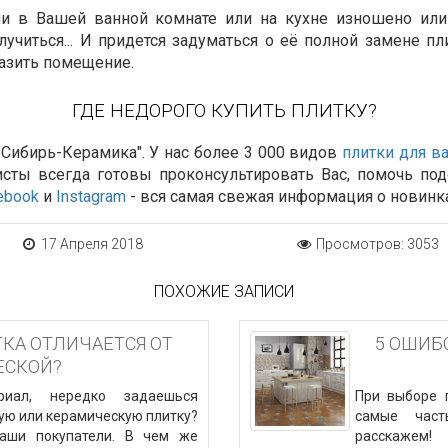
ли в Вашей ванной комнате или на кухне изношено ил
учиться... И придется задуматься о её полной замене пл
азить помещение.
ГДЕ НЕДОРОГО КУПИТЬ ПЛИТКУ?
Сибирь-Керамика". У нас более 3 000 видов
плитки для в
исты всегда готовы проконсультировать Вас, помочь по
ebook
и
Instagram
- вся самая свежая информация о новинка
17 Апреля 2018
Просмотров: 3053
ПОХОЖИЕ ЗАПИСИ
КА ОТЛИЧАЕТСЯ ОТ
5 ОШИБ
ЕСКОЙ?
риал, нередко задаешься
При выборе 
ую или керамическую плитку?
самые част
наши покупатели. В чем же
расскажем!