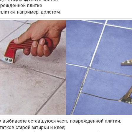
врежденной плитке
плитки, например, долотом;
аю выбиваете оставшуюся часть поврежденной плитки;
атков старой затирки и клея;