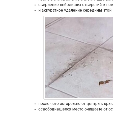
сверление небольших отверстий в по
и аккуратное удаление середины этой 
после чего осторожно от центра к кр
освободившееся место очищаете от ост