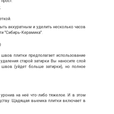
прост:
;
еткой.
 быть аккуратным и уделить несколько часов
ти "Сибирь-Керамика".
Ю
а швов плитки предполагает использование
 удаления старой затирки Вы наносите слой
 швов (уйдет больше затирки), но полное
уронив на неё что-либо тяжелое. И в этом
едству. Щадящая выемка плитки включает в