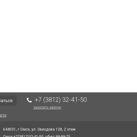
+7 (3812) 32-41-50
саться
заказать звонок
ости
644031, г.Омск, ул. Звездова 128, 2 этаж
Омск +7(3812)32-41-50, сб-вс 99-99-75