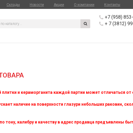
Склады
Новости
Акции
О компании
Контакты
+7 (958) 853
+ 7 (3812) 9
ТОВАРА
й плитки и кераморганита каждой партии может отличаться от 
кает наличие на поверхности глазури небольших раковин, ско
о тону, калибру и качеству в адрес продавца предъявлены быть