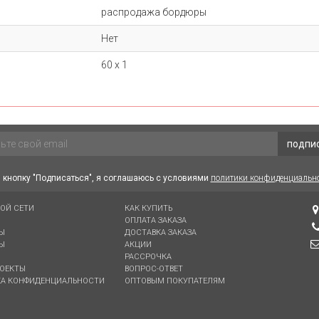
распродажа бордюры
Нет
60 х 1
подпи
кнопку "Подписаться", я соглашаюсь с условиями
политики конфиденциальн
ВОЙ СЕТИ
КАК КУПИТЬ
ОПЛАТА ЗАКАЗА
Ы
ДОСТАВКА ЗАКАЗА
Ы
АКЦИИ
РАССРОЧКА
ОЕКТЫ
ВОПРОС-ОТВЕТ
А КОНФИДЕНЦИАЛЬНОСТИ
ОПТОВЫМ ПОКУПАТЕЛЯМ