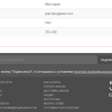
Матовая
распродажа пол
Нет
20 х 60
подпи
кнопку "Подписаться", я соглашаюсь с условиями
политики конфиденциальн
ВОЙ СЕТИ
КАК КУПИТЬ
ОПЛАТА ЗАКАЗА
Ы
ДОСТАВКА ЗАКАЗА
Ы
АКЦИИ
РАССРОЧКА
ОЕКТЫ
ВОПРОС-ОТВЕТ
А КОНФИДЕНЦИАЛЬНОСТИ
ОПТОВЫМ ПОКУПАТЕЛЯМ