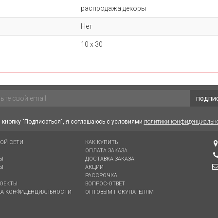
распродажа декоры
Нет
10 х 30
подпи
кнопку "Подписаться", я соглашаюсь с условиями
политики конфиденциальн
ВОЙ СЕТИ
КАК КУПИТЬ
ОПЛАТА ЗАКАЗА
Ы
ДОСТАВКА ЗАКАЗА
Ы
АКЦИИ
РАССРОЧКА
ОЕКТЫ
ВОПРОС-ОТВЕТ
А КОНФИДЕНЦИАЛЬНОСТИ
ОПТОВЫМ ПОКУПАТЕЛЯМ