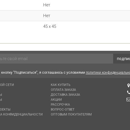
Нет
Нет
45 х 45
подпи
кнопку "Подписаться", я соглашаюсь с условиями
политики конфиденциальн
ВОЙ СЕТИ
КАК КУПИТЬ
ОПЛАТА ЗАКАЗА
Ы
ДОСТАВКА ЗАКАЗА
Ы
АКЦИИ
РАССРОЧКА
ОЕКТЫ
ВОПРОС-ОТВЕТ
А КОНФИДЕНЦИАЛЬНОСТИ
ОПТОВЫМ ПОКУПАТЕЛЯМ