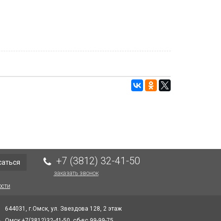
+7 (3812) 32-41-50
саться
заказать звонок
ости
644031, г.Омск, ул. Звездова 128, 2 этаж
Омск +7(3812)32-41-50, сб-вс 99-99-75