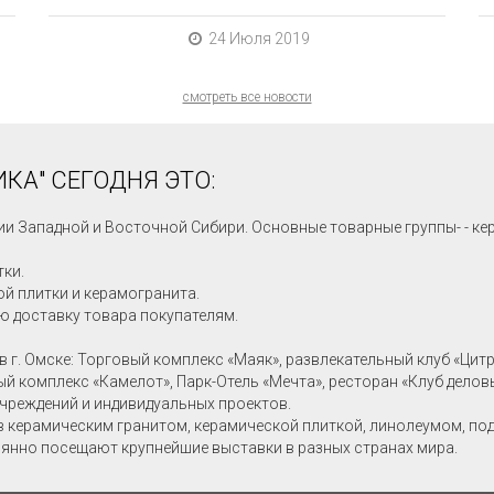
24 Июля 2019
смотреть все новости
КА" СЕГОДНЯ ЭТО:
ии Западной и Восточной Сибири. Основные товарные группы- - ке
тки.
й плитки и керамогранита.
ю доставку товара покупателям.
в г. Омске: Торговый комплекс «Маяк», развлекательный клуб «Цит
ный комплекс «Камелот», Парк-Отель «Мечта», ресторан «Клуб делов
учреждений и индивидуальных проектов.
в керамическим гранитом, керамической плиткой, линолеумом, по
янно посещают крупнейшие выставки в разных странах мира.