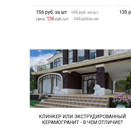
156 руб. за шт
135 р
195 руб. за шт
156
195 руб/м.кв
Цена:
руб./шт.
Сегодня «клинкером» называют все
подряд... и напольную плитку и ступени
(фронтальные, угловые) для облицовки
крыльца, фасадную плитку и другие
материалы преимущественно для
экстерьерной отделки домов, зон...
КЛИНКЕР ИЛИ ЭКСТРУДИРОВАННЫЙ
КЕРАМОГРАНИТ - В ЧЕМ ОТЛИЧИЕ?