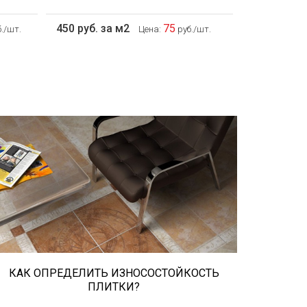
450 руб. за м2
75
./шт.
Цена:
руб./шт.
При выборе любой плитки важно
важны не только цвет и размер, но и
ее износостойкость. Как же
определить износостойкость
керамической плитки и
керамогранита? Сейчас расскажем.
КАК ОПРЕДЕЛИТЬ ИЗНОСОСТОЙКОСТЬ
ПЛИТКИ?