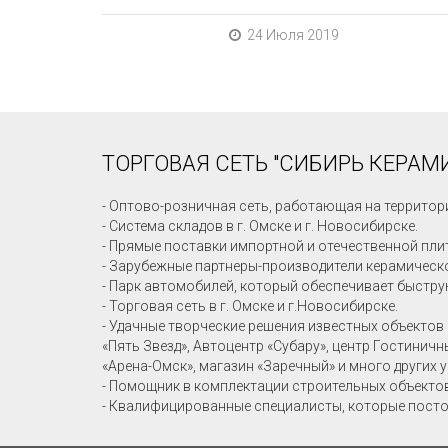
24 Июля 2019
ТОРГОВАЯ СЕТЬ "СИБИРЬ КЕРАМИ
- Оптово-розничная сеть, работающая на территор
- Система складов в г. Омске и г. Новосибирске.
- Прямые поставки импортной и отечественной пли
- Зарубежные партнеры-производители керамическо
- Парк автомобилей, который обеспечивает быстру
- Торговая сеть в г. Омске и г.Новосибирске.
- Удачные творческие решения известных объектов 
«Пять Звезд», Автоцентр «Субару», центр Гостинич
«Арена-Омск», магазин «Заречный» и много других 
- Помощник в комплектации строительных объекто
- Квалифицированные специалисты, которые посто