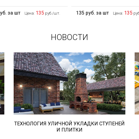
уб. за шт
135
135 руб. за шт
135
Цена:
руб./шт.
Цена:
руб
НОВОСТИ
В этой статье мы расскажем о том,
что нужно учесть при выборе и
укладке уличных облицовочных
материалов (ступени и плитка).
ТЕХНОЛОГИЯ УЛИЧНОЙ УКЛАДКИ СТУПЕНЕЙ
И ПЛИТКИ