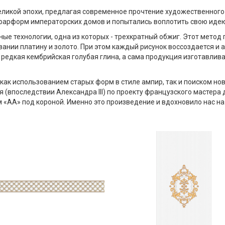
ликой эпохи, предлагая современное прочтение художественного
фарформ императорских домов и попытались воплотить свою идею
ые технологии, одна из которых - трехкратный обжиг. Этот метод
вании платину и золото. При этом каждый рисунок воссоздается и
редкая кембрийская голубая глина, а сама продукция изготавлив
как использованием старых форм в стиле ампир, так и поиском но
зя (впоследствии Александра III) по проекту французского мастер
м «АА» под короной. Именно это произведение и вдохновило нас н