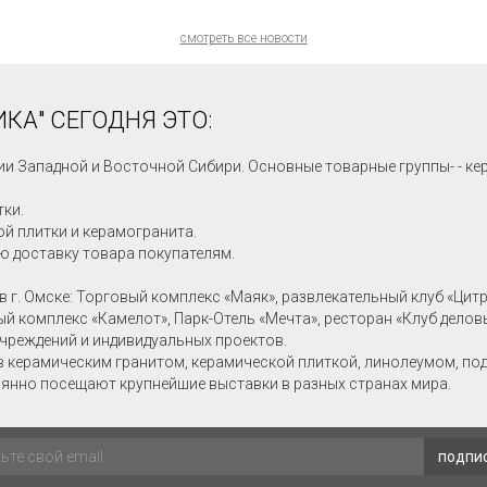
смотреть все новости
КА" СЕГОДНЯ ЭТО:
ии Западной и Восточной Сибири. Основные товарные группы- - ке
тки.
й плитки и керамогранита.
ю доставку товара покупателям.
в г. Омске: Торговый комплекс «Маяк», развлекательный клуб «Цит
ный комплекс «Камелот», Парк-Отель «Мечта», ресторан «Клуб делов
учреждений и индивидуальных проектов.
в керамическим гранитом, керамической плиткой, линолеумом, по
янно посещают крупнейшие выставки в разных странах мира.
подпи