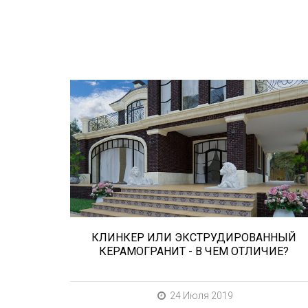
Сегодня «клинкером» называют все
подряд... и напольную плитку и ступени
(фронтальные, угловые) для облицовки
крыльца, фасадную плитку и другие
материалы преимущественно для
экстерьерной отделки домов, зон...
КЛИНКЕР ИЛИ ЭКСТРУДИРОВАННЫЙ
КЕРАМОГРАНИТ - В ЧЕМ ОТЛИЧИЕ?
24 Июля 2019