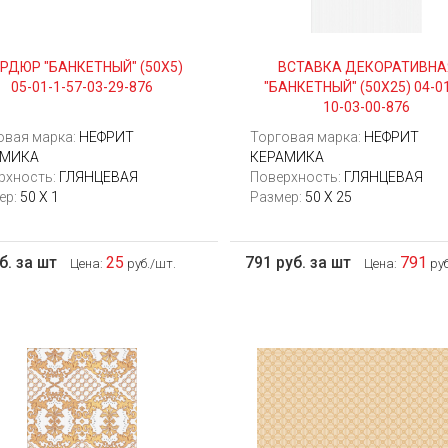
РДЮР "БАНКЕТНЫЙ" (50Х5)
ВСТАВКА ДЕКОРАТИВНА
05-01-1-57-03-29-876
"БАНКЕТНЫЙ" (50Х25) 04-01
10-03-00-876
овая марка:
НЕФРИТ
Торговая марка:
НЕФРИТ
АМИКА
КЕРАМИКА
рхность:
ГЛЯНЦЕВАЯ
Поверхность:
ГЛЯНЦЕВАЯ
ер:
50 Х 1
Размер:
50 Х 25
б. за шт
25
791 руб. за шт
791
Цена:
руб./шт.
Цена:
руб