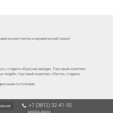
рамическая плитка и керамический гранит.
рус», стадион «Красная звезда», Торговый комплекс
ых людей», торговый комплекс «Лента», стадион
двесными потолками.
+7 (3812) 32-41-50
саться
заказать звонок